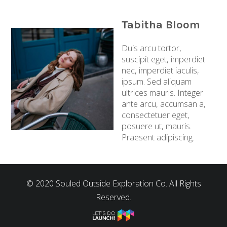
Tabitha Bloom
Duis arcu tortor,
suscipit eget, imperdiet
nec, imperdiet iaculis,
ipsum. Sed aliquam
ultrices mauris. Integer
ante arcu, accumsan a,
consectetuer eget,
posuere ut, mauris.
Praesent adipiscing.
© 2020 Souled Outside Exploration Co. All Rights
Reserved.