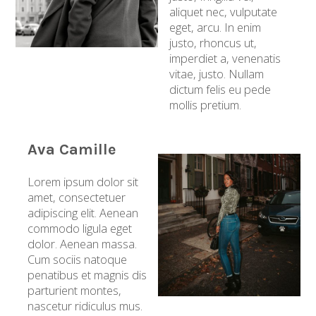
aliquet nec, vulputate
eget, arcu. In enim
justo, rhoncus ut,
imperdiet a, venenatis
vitae, justo. Nullam
dictum felis eu pede
mollis pretium.
Ava Camille
Lorem ipsum dolor sit
amet, consectetuer
adipiscing elit. Aenean
commodo ligula eget
dolor. Aenean massa.
Cum sociis natoque
penatibus et magnis dis
parturient montes,
nascetur ridiculus mus.